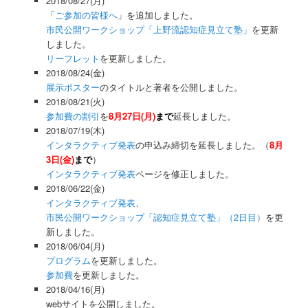
2018/08/27(月)
「
ご参加の皆様へ
」を追加しました。
市民公開ワークショップ「上野流認知症見立て塾」
を更新
しました。
リーフレット
を更新しました。
2018/08/24(金)
展示ポスター
のタイトルと著者を公開しました。
2018/08/21(火)
参加費の割引
を
8月27日(月)
まで
延長しました。
2018/07/19(木)
インタラクティブ発表
の申込み締切を延長しました。（
8月
3日(金)
まで
）
インタラクティブ発表
ページを修正しました。
2018/06/22(金)
インタラクティブ発表
、
市民公開ワークショップ「認知症見立て塾」（2日目）
を更
新しました。
2018/06/04(月)
プログラム
を更新しました。
参加費
を更新しました。
2018/04/16(月)
webサイトを公開しました。