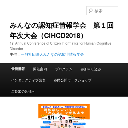
検
索
みんなの認知症情報学会 第１回
年次大会（CIHCD2018）
1st Annual Conference of Citizen Informatics for Human Cognitive
Disorder
主催：
一般社団法人みんなの認知症情報学会
メ
最新情報
開催案内
プログラム
参加申し込み
メ
イ
ン
インタラクティブ発表
市民公開ワークショップ
イ
メ
ニ
ご参加の皆様へ
ン
ュ
ー
コ
ン