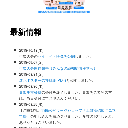
テ
ン
ツ
最新情報
へ
2018/10/18(木)
移
年次大会の
ハイライト映像を公開
しました。
2018/09/07(金)
動
年次大会開催報告（みんなの認知症情報学会）
2018/08/31(金)
展示ポスターの抄録集(PDF)
を公開しました。
2018/08/30(木)
参加事前登録
の受付を終了しました。参加をご希望の方
は、当日受付にてお申込みください。
2018/08/29(水)
【満員御礼】
市民公開ワークショップ「上野流認知症見立
て塾」
の申し込みを締め切りました。多数のお申し込み、
ありがとうございました。