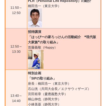
PLR（Personal Life Repository）
の紹介
橋田浩一（東京大学）
11:50～
12:50
招待講演
「はっぴーの家ろっけんの活動紹介 ❝現代版
大家族❞の取り組み」
12:50～
首藤義敬（Happy）
13:30
特別企画
「
SIP
の取り組み」
座長：橋田浩一（東京大学）
石山洸（共同大会長／エクサウィザーズ）
宮⽥裕章（慶應義塾⼤学）
13:40～
桐山伸也（静岡大学）
14:40
小林美亜（静岡大学）