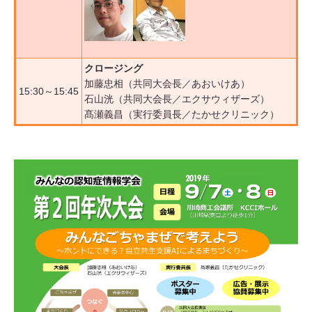
クロージング
加藤忠相（共同大会長／あおいけあ）
15:30～15:45
石山洸（共同大会長／エクサウィザーズ）
髙瀬義昌（実行委員長／たかせクリニック）