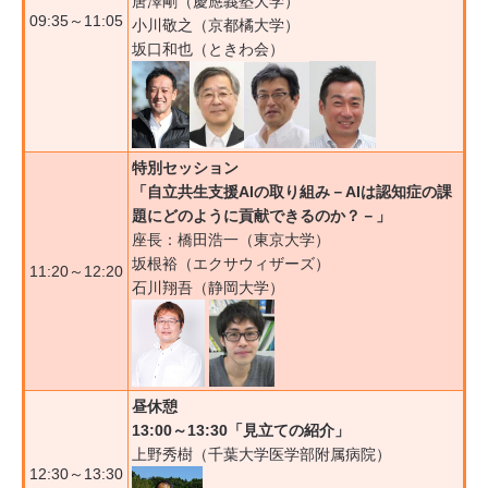
唐澤剛（慶應義塾⼤学）
09:35～11:05
小川敬之（京都橘大学）
坂口和也（ときわ会）
特別セッション
「自立共生支援AIの取り組み－AIは認知症の課
題にどのように貢献できるのか？－」
座長：橋田浩一（東京大学）
坂根裕（エクサウィザーズ）
11:20～12:20
石川翔吾（静岡大学）
昼休憩
13:00～13:30「見立ての紹介」
上野秀樹（千葉大学医学部附属病院）
12:30～13:30