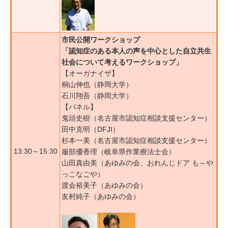
市民公開ワークショップ
「認知症のある本人の声を中心とした自立共生
社会について考えるワークショップ」
【オーガナイザ】
桐山伸也（静岡大学）
石川翔吾（静岡大学）
【パネル】
鬼頭史樹（名古屋市認知症相談支援センター）
田中克明（DFJI）
杉本一美（名古屋市認知症相談支援センター）
13:30～15:30
服部優香理（岐阜県作業療法士会）
山田真由美（あゆみの会、おれんじドア も～や
っこなごや）
渡会裕美子（あゆみの会）
友村純子（あゆみの会）