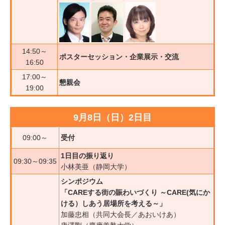
14:50～
ポスターセッション・企業展示・交流
16:50
17:00～
懇親会
19:00
9月8日（日）2日目
09:00～
受付
1日目の振り返り
09:30～09:35
小林美亜（静岡大学）
シンポジウム
「CAREする街の賑わいづくり ～CARE(気にか
ける）しあう居場所を考える～」
加藤忠相（共同大会長／あおいけあ）