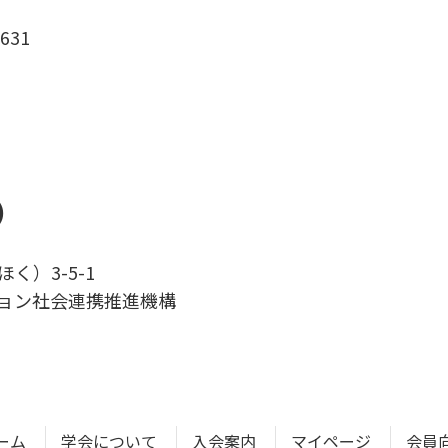
631
）
く）3-5-1
ション社会連携推進機構
ーム
学会について
入会案内
マイページ
会員