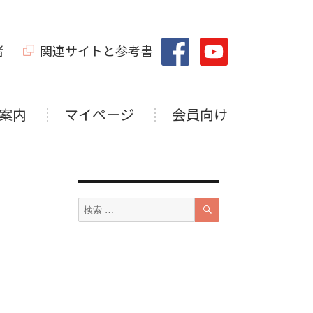
者
関連サイトと参考書
案内
マイページ
会員向け
検
検
索
索
対
象: