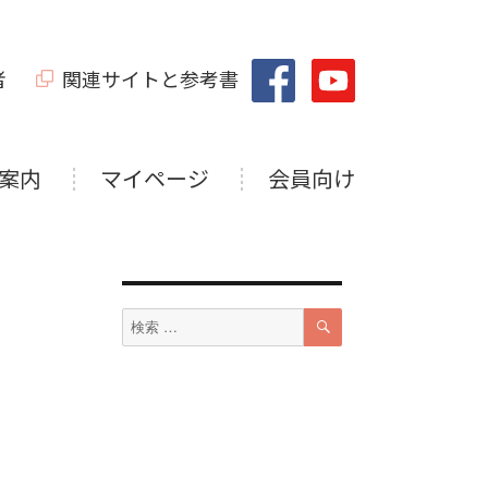
者
関連サイトと参考書
案内
マイページ
会員向け
検
検
索
索
対
象: