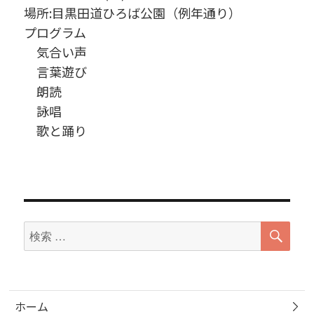
場所:目黒田道ひろば公園（例年通り）
プログラム
気合い声
言葉遊び
朗読
詠唱
歌と踊り
検
検
索
索
対
象:
ホーム