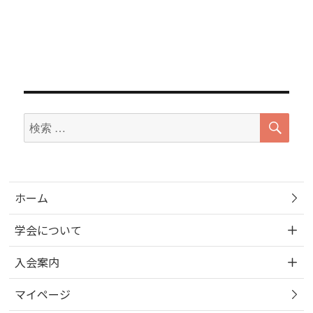
検
検
索
索
対
象:
ホーム
学会について
入会案内
マイページ