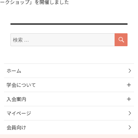
ナ
の
の
ークショップ」を開催しました
ビ
投
投
ゲ
稿:
稿:
ー
検
シ
検
索
ョ
索
ン
対
象:
ホーム
学会について
入会案内
マイページ
会員向け