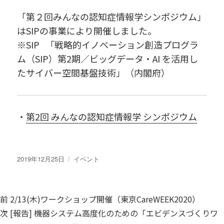
「第２回みんなの認知症情報学シンポジウム」
はSIPの事業により開催しました。
※SIP 「戦略的イノベーション創造プログラ
ム（SIP）第2期／ビッグデータ・AI を活用し
たサイバー空間基盤技術」（内閣府）
・
第2回 みんなの認知症情報学 シンポジウム
投
カ
2019年12月25日
イベント
稿
テ
日:
ゴ
リ
投
過
前
2/13(木)ワークショップ開催（東京CareWEEK2020）
ー
稿
去
次
次
[報告] 機器システム高度化のための「エビデンスづくりワ